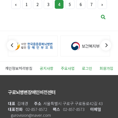
1
2
3
4
5
6
7
개인정보처리방침
공지사항
주요사업
로그인
회원가입
구로뇌병변장애인비전센터
대표
김애경
주소
서울특별시 구로구 구로동로42길 43
대표전화
02-857-8572
팩스
02-857-8573
이메일
gurovision@naver.com