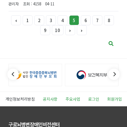
관리자
조회 : 4158
04-11
1
2
3
4
5
6
7
8
9
10
개인정보처리방침
공지사항
주요사업
로그인
회원가입
구로뇌병변장애인비전센터