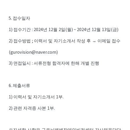
5.
접수일자
1)
: 2024
12
2
(
) ~ 2024
12
13
(
)
접수기간
년
월
일
월
년
월
일
금
2)
;
접수방법
이력서 및 자기소개서 작성 후
→
이메일 접수
(
gurovision@naver.com
)
3)
:
면접일시
서류전형 합격자에 한해 개별 진행
6.
제출서류
1)
1
.
이력서 및 자기소개서
부
2)
1
.
관련 자격증 사본
부
※
자세한 사항은 구로뇌병변장애인비전센터 강사채용담당