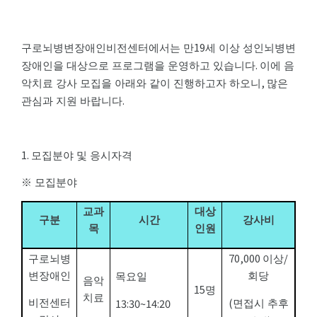
19
구로뇌병변장애인비전센터에서는 만
세 이상 성인뇌병변
.
장애인을 대상으로 프로그램을 운영하고 있습니다
이에 음
,
악치료 강사 모집을 아래와 같이 진행하고자 하오니
많은
.
관심과 지원 바랍니다
1.
모집분야 및 응시자격
※
모집분야
교과
대상
구분
시간
강사비
목
인원
70,000
/
구로뇌병
이상
변장애인
회당
목요일
음악
15
명
치료
(
13:30~14:20
비전센터
면접시 추후