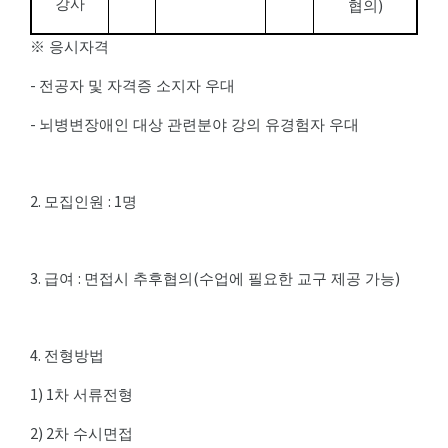
)
강사
협의
※
응시자격
-
전공자 및 자격증 소지자 우대
-
뇌병변장애인 대상 관련분야 강의 유경험자 우대
2.
: 1
모집인원
명
3.
:
(
)
급여
면접시 추후협의
수업에 필요한 교구 제공 가능
4.
전형방법
1) 1
차 서류전형
2) 2
차 수시면접