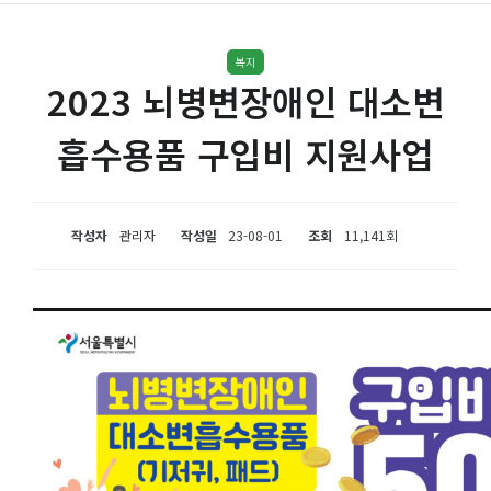
복지
2023 뇌병변장애인 대소변
흡수용품 구입비 지원사업
작성자
관리자
작성일
23-08-01
조회
11,141회