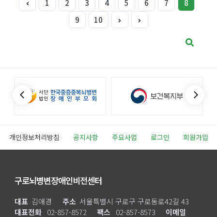
1
2
3
4
5
6
7
8
9
10
개인정보처리방침
공지사항
주요사업
로그인
회원가입
구로뇌병변장애인비전센터
대표
김애경
주소
서울특별시 구로구 구로동로42길 43
대표전화
02-857-8572
팩스
02-857-8573
이메일