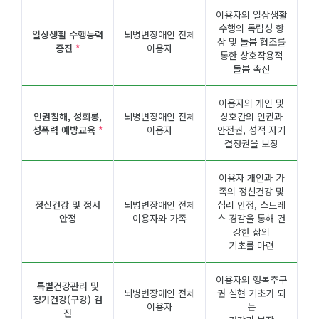
이용자의 일상생활
수행의 독립성 향
일상생활 수행능력
뇌병변장애인 전체
상 및 돌봄 협조를
증진
*
이용자
통한 상호작용적
돌봄 촉진
이용자의 개인 및
인권침해, 성희롱,
뇌병변장애인 전체
상호간의 인권과
성폭력 예방교육
*
이용자
안전권, 성적 자기
결정권을 보장
이용자 개인과 가
족의 정신건강 및
정신건강 및 정서
뇌병변장애인 전체
심리 안정, 스트레
안정
이용자와 가족
스 경감을 통해 건
강한 삶의
기초를 마련
이용자의 행복추구
특별건강관리 및
뇌병변장애인 전체
권 실현 기초가 되
정기건강(구강) 검
이용자
는
진