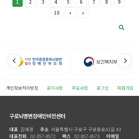
1
2
3
4
5
6
7
8
9
10
개인정보처리방침
공지사항
주요사업
로그인
회원가입
구로뇌병변장애인비전센터
대표
김애경
주소
서울특별시 구로구 구로동로42길 43
대표전화
02-857-8572
팩스
02-857-8573
이메일