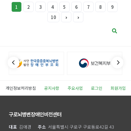
1
2
3
4
5
6
7
8
9
10
개인정보처리방침
공지사항
주요사업
로그인
회원가입
구로뇌병변장애인비전센터
대표
김애경
주소
서울특별시 구로구 구로동로42길 43